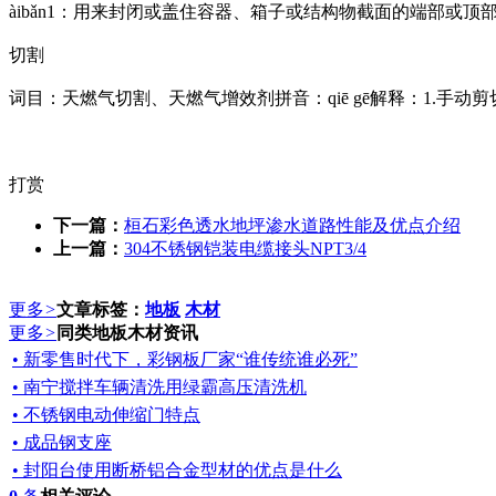
àibǎn1：用来封闭或盖住容器、箱子或结构物截面的端部或顶
切割
词目：天燃气切割、天燃气增效剂拼音：qiē gē解释：1.手动剪
打赏
下一篇：
桓石彩色透水地坪渗水道路性能及优点介绍
上一篇：
304不锈钢铠装电缆接头NPT3/4
更多
>
文章标签：
地板
木材
更多
>
同类地板木材资讯
• 新零售时代下，彩钢板厂家“谁传统谁必死”
• 南宁搅拌车辆清洗用绿霸高压清洗机
• 不锈钢电动伸缩门特点
• 成品钢支座
• 封阳台使用断桥铝合金型材的优点是什么