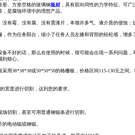
矩形、方形空格的玻璃钢
板材
，具有双向同性的力学特征。可广
等，是腐蚀环境中的理想产品。
、没有霉、没有腐、没有需漆片，本领许多气、液介质的侵蚀；
服，作为任务阳台，缩小了任务人员左膝和背部的轻松感，增多
设备不好的话，那么在使用的时候，很可能会出现一系列问题，
感到烦心。
8*38*38或50*50*50的格栅板，价格区间115-130元
可根据沟道的宽度进行切割，达到您的要求。
现场切割，甚至可用普通钢锯条进行切割。
片的电动锯或钢锯。