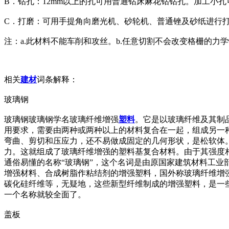
B．钻孔：12mm以上的孔可用普通钻床麻花钻钻孔。加工小
C．打磨：可用手提角向磨光机、砂轮机、普通锉及砂纸进行
注：a.此材料不能车削和攻丝。b.任意切割不会改变格栅的力
相关
建材
词条解释：
玻璃钢
玻璃钢玻璃钢学名玻璃纤维增强
塑料
。它是以玻璃纤维及其制
用要求，需要由两种或两种以上的材料复合在一起，组成另一
弯曲、剪切和压应力，还不易做成固定的几何形状，是松软体
力。这就组成了玻璃纤维增强的塑料基复合材料。由于其强度
通俗易懂的名称“玻璃钢”，这个名词是由原国家建筑材料工业
增强材料、合成树脂作粘结剂的增强塑料，国外称玻璃纤维增
碳化硅纤维等，无疑地，这些新型纤维制成的增强塑料，是一
一个名称就较全面了。
盖板