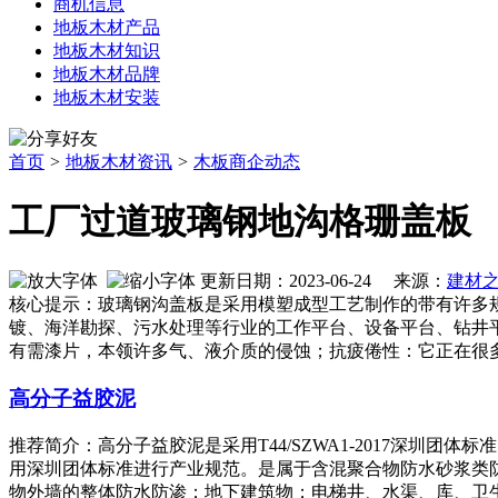
商机信息
地板木材产品
地板木材知识
地板木材品牌
地板木材安装
首页
>
地板木材资讯
>
木板商企动态
工厂过道玻璃钢地沟格珊盖板
更新日期：2023-06-24 来源：
建材
核心提示：玻璃钢沟盖板是采用模塑成型工艺制作的带有许多
镀、海洋勘探、污水处理等行业的工作平台、设备平台、钻井
有需漆片，本领许多气、液介质的侵蚀；抗疲倦性：它正在很
高分子益胶泥
推荐简介：高分子益胶泥是采用T44/SZWA1-2017深
用深圳团体标准进行产业规范。是属于含混聚合物防水砂浆类
物外墙的整体防水防渗；地下建筑物；电梯井、水渠、库、卫生间、使