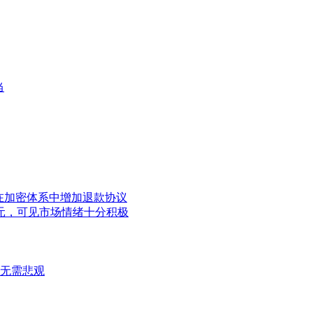
当
未来或可在加密体系中增加退款协议
000美元，可见市场情绪十分积极
们无需悲观