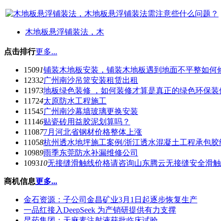
木地板悬浮铺装法，木
点击排行
更多...
1509
1
铺装木地板安装，铺装木地板遇到地面不平整如何
1233
2
广州南沙吊篮安装租赁出租
1197
3
地板绿色装修 ，如何装修才算是真正的绿色环保装
1172
4
太原防水工程施工
1154
5
广州南沙幕墙玻璃更换安装
1114
6
贴瓷砖用益胶泥划算吗？
1108
7
7月河北省钢材价格整体上涨
1105
8
杭州透水地坪施工案例/浙江透水混凝土工程承包胶
1098
9
雨季东莞防水补漏维修公司
1093
10
无接缝滑触线价格请咨询山东腾云无接缝安全滑触
商机信息
更多...
金石资源：子公司金昌矿业3月1日起逐步恢复生产
一品红接入DeepSeek 为产销研提供有力支撑
昆药集团：天麻素注射液获批临床试验