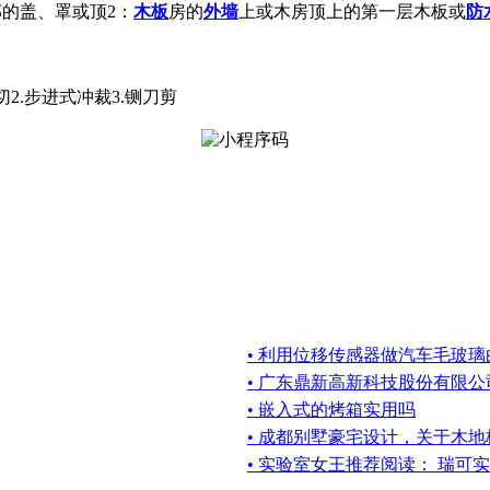
部的盖、罩或顶2：
木板
房的
外墙
上或木房顶上的第一层木板或
防
切2.步进式冲裁3.铡刀剪
• 利用位移传感器做汽车毛玻
• 广东鼎新高新科技股份有限
• 嵌入式的烤箱实用吗
• 成都别墅豪宅设计，关于木
• 实验室女王推荐阅读： 瑞可