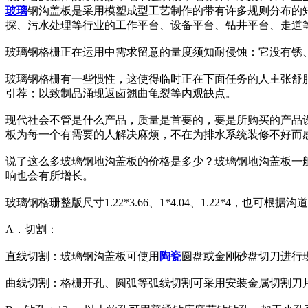
玻璃
钢沟盖板是采用模塑成型工艺制作的带有许多规则分布的
探、污水处理等行业的工作平台、设备平台、钻井平台、走道
玻璃钢格栅正在运用中需求留意的量度须知耐侵蚀：它没有锈
玻璃钢格栅有一些惯性，这使得临时正在下面任务的人主张舒
引荐；以致制品涌现返卤翘曲龟裂等内观缺点。
现代社会不管是什么产品，质量是首要的，要是所购买的产品
板为每一个有需要的人解决麻烦，不在为排水系统装修不好而
说了这么多玻璃钢地沟盖板的价格是多少？玻璃钢地沟盖板一般采用3
响也会有所增长。
玻璃钢格珊整版尺寸1.22*3.66、1*4.04、1.22*4，也
A．切割：
直线切割：玻璃钢沟盖板可使用
陶瓷
圆盘或金刚砂盘切刀进行
曲线切割：格栅开孔、圆弧等弧线切割可采用安装金属切割刀