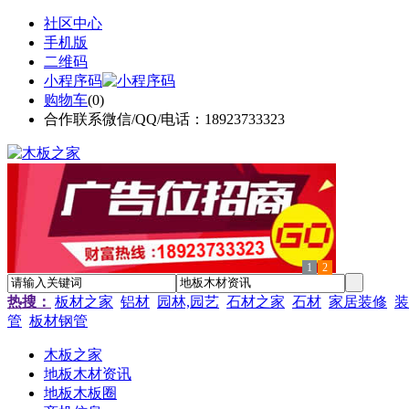
社区中心
手机版
二维码
小程序码
购物车
(
0
)
合作联系微信/QQ/电话：18923733323
1
2
热搜：
板材之家
铝材
园林,园艺
石材之家
石材
家居装修
装
管
板材钢管
木板之家
地板木材资讯
地板木板圈