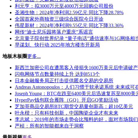
利元亨：拟3000万元至4000万元回购公司股份
圣湘生物：2024年净利润2.59亿元 同比下降28.78%
全国首家外商独资三级综合医院今日开诊
伟星新材：2024年净利润9.55亿元 同比下降33.36%
网传“迪士尼乐园将落户重庆”系谣言
北京量子院创世界纪录 “量子电话”通信速率与1G网络相
早谋划、快行动 2025年地方楼市开新局
地板木板圈
更多...
新西兰加密公司在遭黑客入侵损失1600万美元后申请破产
闪电网络节点数量持续上升 达到8513个
日本金融服务局正打击提供匿名交易的交易所
Andreas Antonopoulos：人们习惯于软承诺系统 
Joseph Young：BTC在跌至6400美元后迅速复苏至8
HyperPay钱包联合雁阵（GQ）开启GQ奖励活动
芝加哥商品交易所BTC期货交易量创新高：超10亿美元
叶永楷：只有科技创新，中国陶瓷企业才有未来
李志斌：2019年的市场走势会比预料的好，面对市场我
严桢：所有的智能都来自于洞察
最新视频
更多...